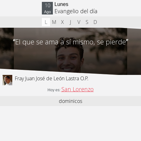
Lunes
10
Evangelio del día
Ago
L
M
X
J
V
S
D
“
El que se ama a sí mismo, se pierde
”
Fray Juan José de León Lastra O.P.
San Lorenzo
Hoy es:
dominicos