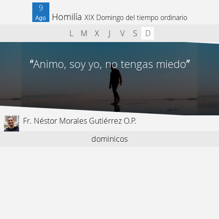
9
Homilía
XIX Domingo del tiempo ordinario
Ago
L
M
X
J
V
S
D
“
Animo, soy yo, no tengas miedo
”
Fr. Néstor Morales Gutiérrez O.P.
dominicos